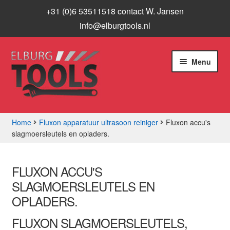
+31 (0)6 53511518 contact W. Jansen
info@elburgtools.nl
Ga
Ga
Menu
door
naar
naar
de
navigatie
inhoud
Home
Fluxon apparatuur ultrasoon reiniger
Fluxon accu's
slagmoersleutels en opladers.
Subme
Assortiment
uitvou
Aanbiedingen
FLUXON ACCU'S
SLAGMOERSLEUTELS EN
Subme
Info
OPLADERS.
uitvou
FLUXON SLAGMOERSLEUTELS,
Contact