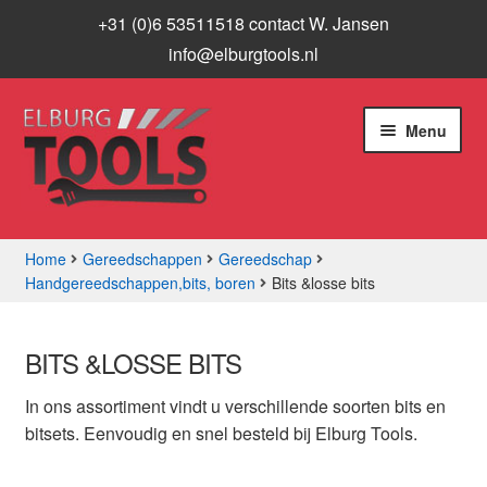
+31 (0)6 53511518 contact W. Jansen
info@elburgtools.nl
Ga
Ga
Menu
door
naar
naar
de
navigatie
inhoud
Home
Gereedschappen
Gereedschap
Handgereedschappen,bits, boren
Bits &losse bits
Subme
Assortiment
uitvou
Aanbiedingen
BITS &LOSSE BITS
In ons assortiment vindt u verschillende soorten bits en
Subme
Info
bitsets. Eenvoudig en snel besteld bij Elburg Tools.
uitvou
Contact