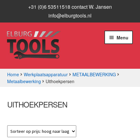
+31 (0)6 53511518 contact W. Jansen
info@elburgtools.nl
Ga
Ga
Menu
door
naar
naar
de
navigatie
inhoud
Home
Werkplaatsapparatuur
METAALBEWERKING
Metaalbewerking
Uithoekpersen
Subme
Assortiment
uitvou
Aanbiedingen
UITHOEKPERSEN
Subme
Info
uitvou
Contact