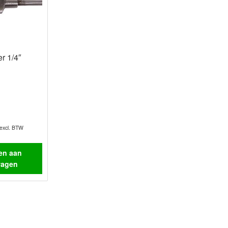
er 1/4″
excl. BTW
en aan
wagen