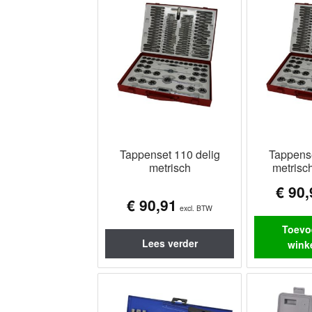
Tappenset 110 delig
Tappense
metrisch
metrisc
€
90,
€
90,91
excl. BTW
Toevo
Lees verder
wink