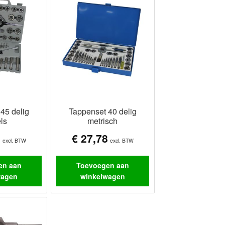
45 delig
Tappenset 40 delig
ls
metrisch
1
€
27,78
excl. BTW
excl. BTW
en aan
Toevoegen aan
wagen
winkelwagen