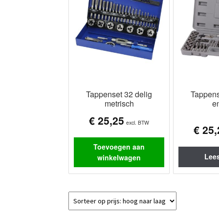
Tappenset 32 delig
Tappens
metrisch
e
€
25,25
excl. BTW
€
25,
Toevoegen aan
Lees
winkelwagen