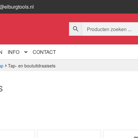
o@elburgtools.nl
N
INFO
CONTACT
ap
Tap- en boutuitdraaisets
S