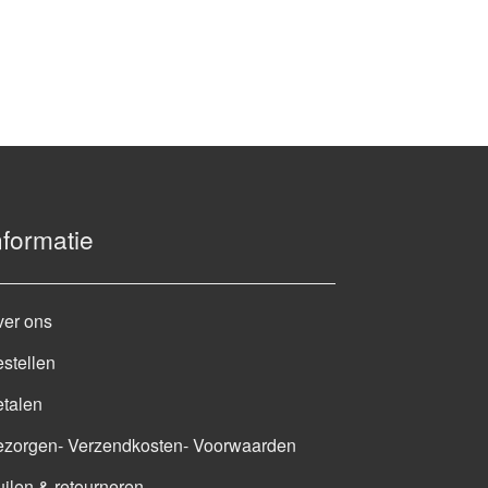
nformatie
ver ons
stellen
talen
ezorgen- Verzendkosten- Voorwaarden
ilen & retourneren