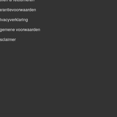
arantievoorwaarden
ivacyverklaring
lgemene voorwaarden
sclaimer