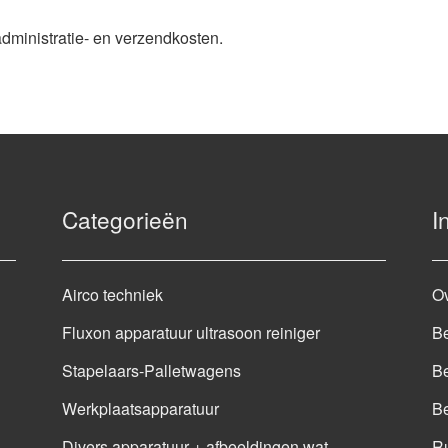
administratie- en verzendkosten.
Categorieën
I
Airco techniek
O
Fluxon apparatuur ultrasoon reiniger
Be
Stapelaars-Palletwagens
Be
Werkplaatsapparatuur
B
Divers apparatuur + afbeeldingen wat
Ru