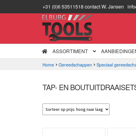
+31 (0)6 53511518 contact W. Jansen
inf
Ga
Ga
door
naar
naar
de
navigatie
inhoud
ASSORTIMENT
AANBIEDINGE
Home
Gereedschappen
Speciaal gereedsch
TAP- EN BOUTUITDRAAISET