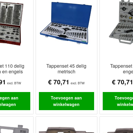
t 110 delig
Tappenset 45 delig
Tappenset 
h en engels
metrisch
enge
91
€
70,71
€
70,7
excl. BTW
excl. BTW
egen aan
Toevoegen aan
Toevoeg
elwagen
winkelwagen
winkel