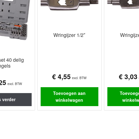
Wringijzer 1/2″
Wringijz
et 40 delig
ngels
€
4,55
€
3,03
excl. BTW
25
excl. BTW
Toevoegen aan
Toevoeg
 verder
winkelwagen
winkel