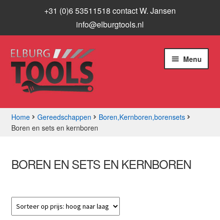
+31 (0)6 53511518 contact W. Jansen
info@elburgtools.nl
Ga
Ga
Menu
door
naar
naar
de
navigatie
inhoud
Home
Gereedschappen
Boren,Kernboren,borensets
Boren en sets en kernboren
Subme
Assortiment
uitvou
Aanbiedingen
BOREN EN SETS EN KERNBOREN
Subme
Info
uitvou
Contact