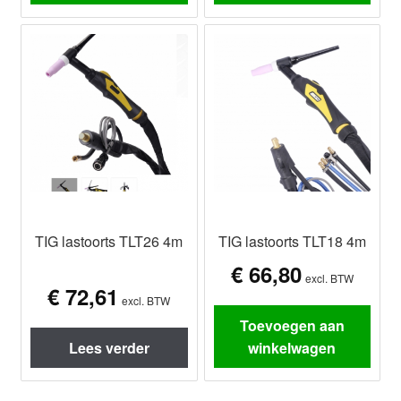
TIG lastoorts TLT26 4m
TIG lastoorts TLT18 4m
€
66,80
excl. BTW
€
72,61
excl. BTW
Toevoegen aan
Lees verder
winkelwagen