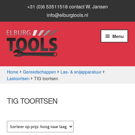
+31 (0)6 53511518 contact W. Jansen
info@elburgtools.nl
Ga
Ga
Menu
door
naar
naar
de
navigatie
inhoud
Home
Gereedschappen
Las- & snijapparatuur
Lastoortsen
TIG toortsen
Subme
Assortiment
uitvou
Aanbiedingen
TIG TOORTSEN
Subme
Info
uitvou
Contact