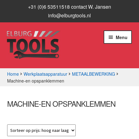
+31 (0)6 53511518 contact W. Jansen
info@elburgtools.nl
Ga
Ga
Menu
door
naar
naar
de
navigatie
inhoud
Home
Werkplaatsapparatuur
METAALBEWERKING
Machine-en opspanklemmen
Subme
Assortiment
uitvou
Aanbiedingen
MACHINE-EN OPSPANKLEMMEN
Subme
Info
uitvou
Contact