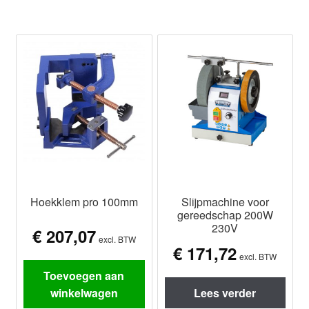
Hoekklem pro 100mm
Slijpmachine voor
gereedschap 200W
230V
€
207,07
excl. BTW
€
171,72
excl. BTW
Toevoegen aan
winkelwagen
Lees verder