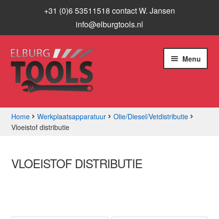
+31 (0)6 53511518 contact W. Jansen
info@elburgtools.nl
Ga
Ga
Menu
door
naar
naar
de
navigatie
inhoud
Home
Werkplaatsapparatuur
Olie/Diesel/Vetdistributie
Vloeistof distributie
Subme
Assortiment
uitvou
Aanbiedingen
VLOEISTOF DISTRIBUTIE
Subme
Info
uitvou
Contact