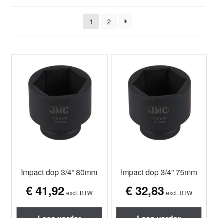
1
2
Impact dop 3/4” 80mm
Impact dop 3/4” 75mm
€
41,92
€
32,83
excl. BTW
excl. BTW