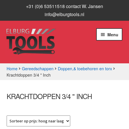
+31 (0)6 53511518 contact W. Jansen
info@elburgtools.nl
Ga
Ga
Menu
door
naar
naar
de
navigatie
inhoud
Home
Gereedschappen
Doppen,& toebehoren en torx
Krachtdoppen 3/4 " Inch
Subme
Assortiment
uitvou
Aanbiedingen
KRACHTDOPPEN 3/4 " INCH
Subme
Info
uitvou
Contact