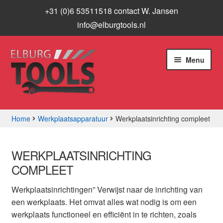
+31 (0)6 53511518 contact W. Jansen
info@elburgtools.nl
Ga
Ga
Menu
door
naar
naar
de
navigatie
inhoud
Home
Werkplaatsapparatuur
Werkplaatsinrichting compleet
Subme
Assortiment
uitvou
WERKPLAATSINRICHTING
Aanbiedingen
COMPLEET
Subme
Info
Werkplaatsinrichtingen” Verwijst naar de inrichting van
uitvou
een werkplaats. Het omvat alles wat nodig is om een
werkplaats functioneel en efficiënt in te richten, zoals
Contact