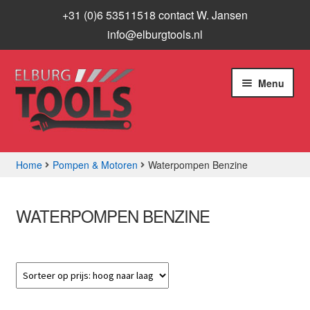
+31 (0)6 53511518 contact W. Jansen
info@elburgtools.nl
Ga
Ga
Menu
door
naar
naar
de
navigatie
inhoud
Home
Pompen & Motoren
Waterpompen Benzine
Subme
Assortiment
uitvou
WATERPOMPEN BENZINE
Aanbiedingen
Subme
Info
uitvou
Contact