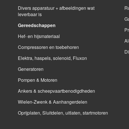
Divers apparatuur + afbeeldingen wat
Ru
leverbaar is
G
Gereedschappen
Pr
Hef- en hijsmateriaal
A
Compressoren en toebehoren
Di
Elektra, haspels, solenoid, Fluxon
Generatoren
Pompen & Motoren
Ankers & scheepvaartbenodigdheden
Wielen-Zwenk & Aanhangerdelen
Oprijplaten, Sluitdelen, uitlaten, startmotoren