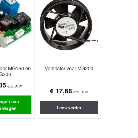
 voor MG150 en
Ventilator voor MG200
G200
35
excl. BTW
€
17,68
excl. BTW
egen aan
Lees verder
elwagen