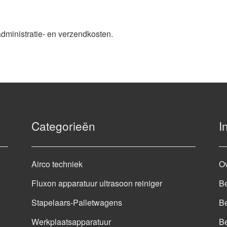
administratie- en verzendkosten.
Categorieën
I
Airco techniek
O
Fluxon apparatuur ultrasoon reiniger
Be
Stapelaars-Palletwagens
Be
Werkplaatsapparatuur
B