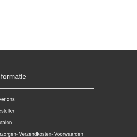
nformatie
ver ons
stellen
talen
ezorgen- Verzendkosten- Voorwaarden