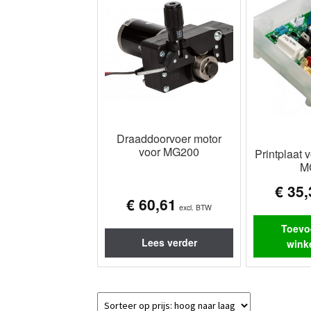
Draaddoorvoer motor
voor MG200
Printplaat
M
€
35,
€
60,61
excl. BTW
Toevo
Lees verder
wink