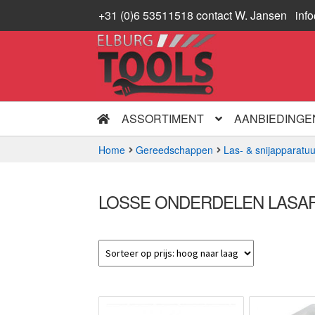
+31 (0)6 53511518 contact W. Jansen
inf
Ga
Ga
door
naar
naar
de
navigatie
inhoud
ASSORTIMENT
AANBIEDINGE
Home
Gereedschappen
Las- & snijapparatuu
LOSSE ONDERDELEN LASA