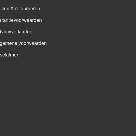
ilen & retourneren
arantievoorwaarden
ivacyverklaring
lgemene voorwaarden
sclaimer