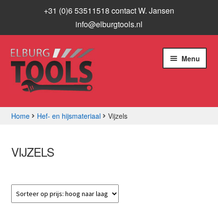
+31 (0)6 53511518 contact W. Jansen
info@elburgtools.nl
Ga
Ga
Menu
door
naar
naar
de
navigatie
inhoud
Home
Hef- en hijsmateriaal
Vijzels
Subme
Assortiment
uitvou
VIJZELS
Aanbiedingen
Subme
Info
uitvou
Contact