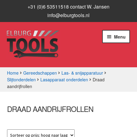
+31 (0)6 53511518 contact W. Jansen
info@elburgtools.nl
Ga
Ga
Menu
door
naar
naar
de
navigatie
inhoud
Home
Gereedschappen
Las- & snijapparatuur
Slijtonderdelen
Lasapparaat onderdelen
Draad
Subme
Assortiment
aandrijfrollen
uitvou
Aanbiedingen
DRAAD AANDRIJFROLLEN
Subme
Info
uitvou
Contact