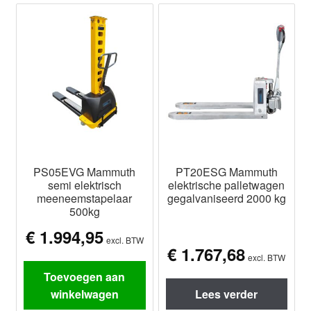
PS05EVG Mammuth
PT20ESG Mammuth
semi elektrisch
elektrische palletwagen
meeneemstapelaar
gegalvaniseerd 2000 kg
500kg
€
1.994,95
excl. BTW
€
1.767,68
excl. BTW
Toevoegen aan
winkelwagen
Lees verder