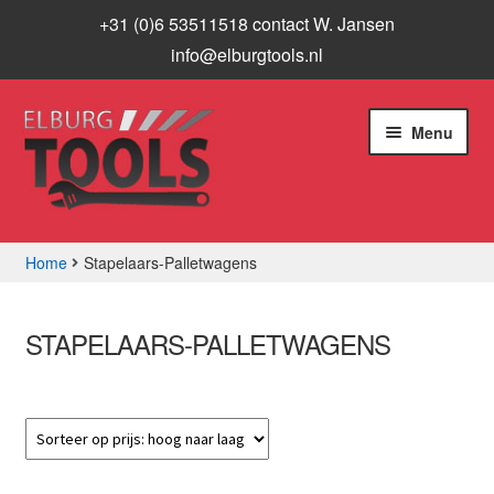
+31 (0)6 53511518 contact W. Jansen
info@elburgtools.nl
Ga
Ga
Menu
door
naar
naar
de
navigatie
inhoud
Home
Stapelaars-Palletwagens
Subme
Assortiment
uitvou
STAPELAARS-PALLETWAGENS
Aanbiedingen
Subme
Info
uitvou
Contact