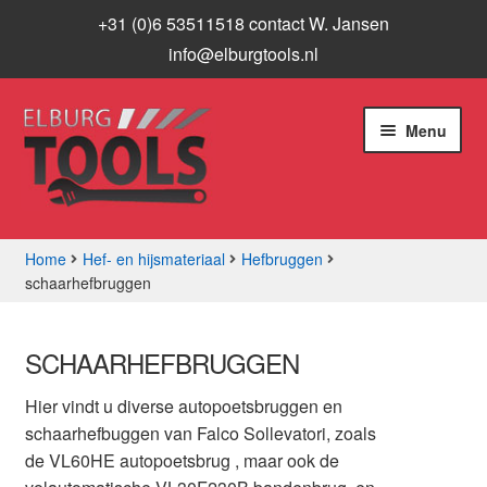
+31 (0)6 53511518 contact W. Jansen
info@elburgtools.nl
Ga
Ga
Menu
door
naar
naar
de
navigatie
inhoud
Home
Hef- en hijsmateriaal
Hefbruggen
schaarhefbruggen
Subme
Assortiment
uitvou
Aanbiedingen
SCHAARHEFBRUGGEN
Hier vindt u diverse autopoetsbruggen en
Subme
Info
schaarhefbuggen van Falco Sollevatori, zoals
uitvou
de VL60HE autopoetsbrug , maar ook de
Contact