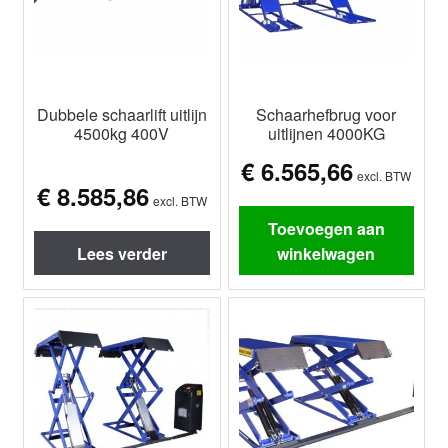
Dubbele schaarlift uitlijn
Schaarhefbrug voor
4500kg 400V
uitlijnen 4000KG
€
6.565,66
excl. BTW
€
8.585,86
excl. BTW
Toevoegen aan
Lees verder
winkelwagen