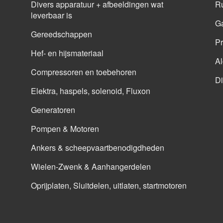
Divers apparatuur + afbeeldingen wat
Ru
leverbaar is
G
Gereedschappen
Pr
Hef- en hijsmateriaal
A
Compressoren en toebehoren
Di
Elektra, haspels, solenoid, Fluxon
Generatoren
Pompen & Motoren
Ankers & scheepvaartbenodigdheden
Wielen-Zwenk & Aanhangerdelen
Oprijplaten, Sluitdelen, uitlaten, startmotoren