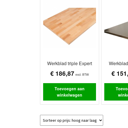
Werkblad triple Expert
Werkblad
€
186,87
€
151
excl. BTW
Toevoegen aan
Toevo
winkelwagen
wink