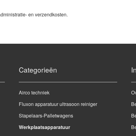
administratie- en verzendkosten.
Categorieën
I
Airco techniek
O
Fluxon apparatuur ultrasoon reiniger
Be
Stapelaars-Palletwagens
Be
Werkplaatsapparatuur
B