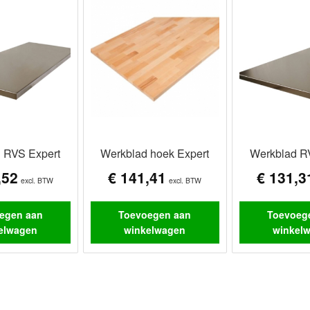
 RVS Expert
Werkblad hoek Expert
Werkblad R
,52
€
141,41
€
131,3
excl. BTW
excl. BTW
egen aan
Toevoegen aan
Toevoeg
elwagen
winkelwagen
winkel