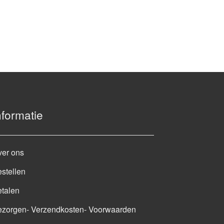
nformatie
ver ons
stellen
talen
ezorgen- Verzendkosten- Voorwaarden