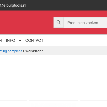
o@elburgtools.nl
N
INFO
CONTACT
hting compleet
Werkbladen