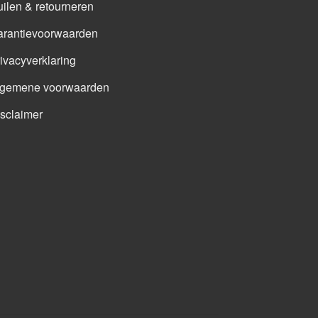
ilen & retourneren
arantievoorwaarden
ivacyverklaring
lgemene voorwaarden
sclaimer