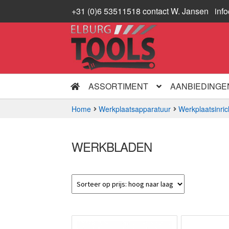
+31 (0)6 53511518 contact W. Jansen
inf
Ga
Ga
door
naar
naar
de
navigatie
inhoud
ASSORTIMENT
AANBIEDINGE
Home
Werkplaatsapparatuur
Werkplaatsinric
WERKBLADEN