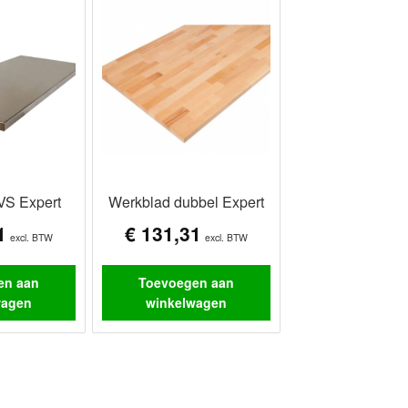
VS Expert
Werkblad dubbel Expert
1
€
131,31
excl. BTW
excl. BTW
en aan
Toevoegen aan
wagen
winkelwagen