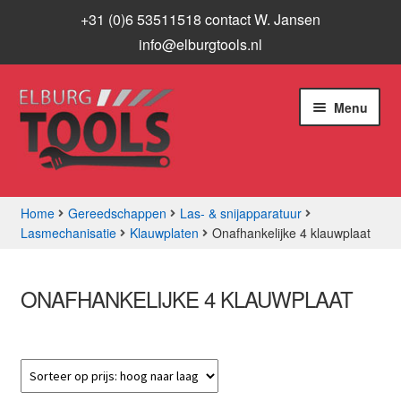
+31 (0)6 53511518 contact W. Jansen
info@elburgtools.nl
Ga
Ga
Menu
door
naar
naar
de
navigatie
inhoud
Home
Gereedschappen
Las- & snijapparatuur
Lasmechanisatie
Klauwplaten
Onafhankelijke 4 klauwplaat
Subme
Assortiment
uitvou
Aanbiedingen
ONAFHANKELIJKE 4 KLAUWPLAAT
Subme
Info
uitvou
Contact