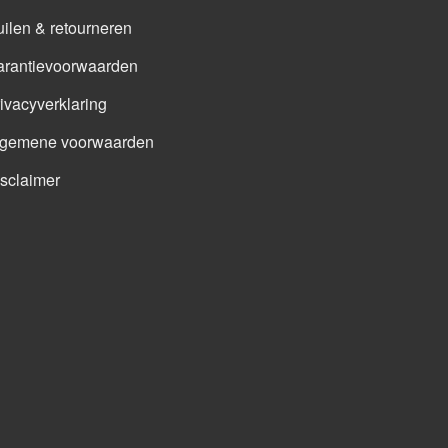
ilen & retourneren
arantievoorwaarden
ivacyverklaring
lgemene voorwaarden
sclaimer