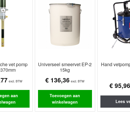
che vet pomp
Universeel smeervet EP-2
Hand vetpomp 
1 370mm
15kg
,77
€
136,36
excl. BTW
excl. BTW
€
95,9
egen aan
Toevoegen aan
Lees v
elwagen
winkelwagen