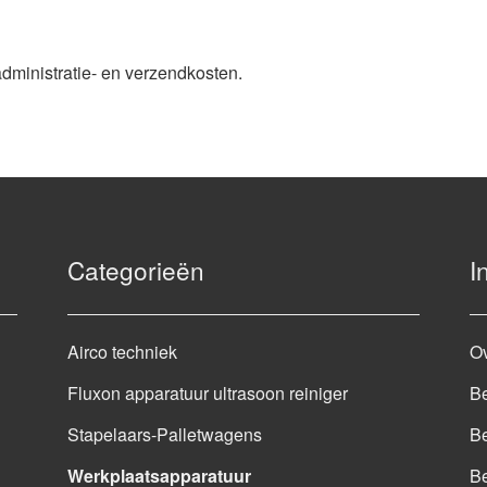
administratie- en verzendkosten.
Categorieën
I
Airco techniek
O
Fluxon apparatuur ultrasoon reiniger
Be
Stapelaars-Palletwagens
Be
Werkplaatsapparatuur
B