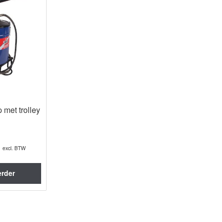
met trolley
6
excl. BTW
erder