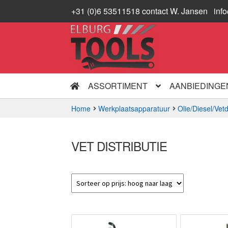
+31 (0)6 53511518 contact W. Jansen
inf
Ga
Ga
door
naar
naar
de
navigatie
inhoud
ASSORTIMENT
AANBIEDINGE
Home
Werkplaatsapparatuur
Olie/Diesel/Vetd
VET DISTRIBUTIE