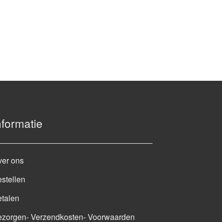
nformatie
ver ons
stellen
talen
ezorgen- Verzendkosten- Voorwaarden