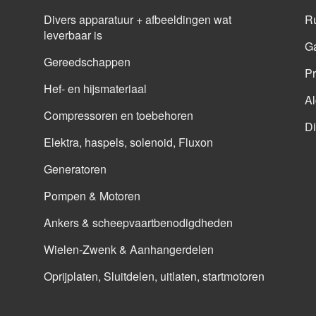
Divers apparatuur + afbeeldingen wat
Ru
leverbaar is
G
Gereedschappen
Pr
Hef- en hijsmateriaal
A
Compressoren en toebehoren
Di
Elektra, haspels, solenoid, Fluxon
Generatoren
Pompen & Motoren
Ankers & scheepvaartbenodigdheden
Wielen-Zwenk & Aanhangerdelen
Oprijplaten, Sluitdelen, uitlaten, startmotoren