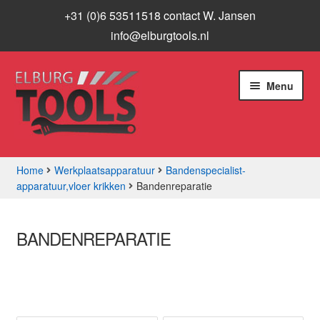
+31 (0)6 53511518 contact W. Jansen
info@elburgtools.nl
Ga
Ga
Menu
door
naar
naar
de
navigatie
inhoud
Home
Werkplaatsapparatuur
Bandenspecialist-
apparatuur,vloer krikken
Bandenreparatie
Subme
Assortiment
uitvou
Aanbiedingen
BANDENREPARATIE
Subme
Info
uitvou
Contact