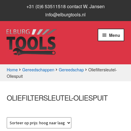
+31 (0)6 53511518 contact W. Jansen
info@elburgtools.nl
Ga
Ga
Menu
door
naar
naar
de
navigatie
inhoud
Home
Gereedschappen
Gereedschap
Oliefiltersleutel-
Oliespuit
Subme
Assortiment
uitvou
Aanbiedingen
OLIEFILTERSLEUTEL-OLIESPUIT
Subme
Info
uitvou
Contact