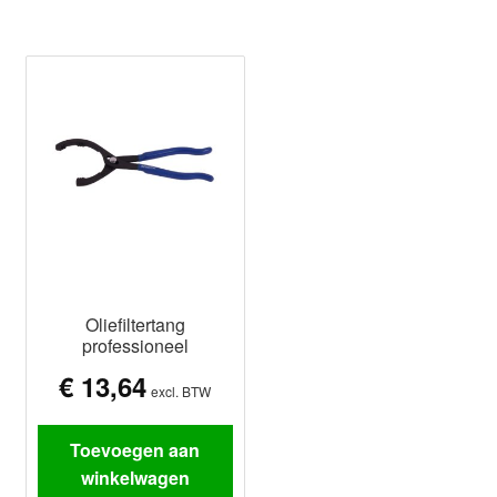
Oliefiltertang
professioneel
€
13,64
excl. BTW
Toevoegen aan
winkelwagen