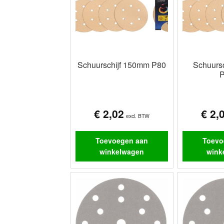
Schuurschijf 150mm P80
Schuurs
€
2,02
€
2,
excl. BTW
Toevoegen aan
Toevo
winkelwagen
wink