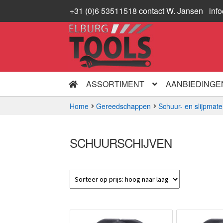
+31 (0)6 53511518 contact W. Jansen
inf
Ga
Ga
door
naar
naar
de
navigatie
inhoud
ASSORTIMENT
AANBIEDINGE
Home
Gereedschappen
Schuur- en slijpmate
SCHUURSCHIJVEN