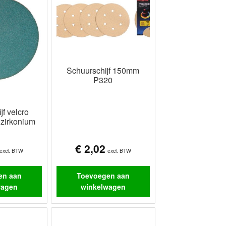
Schuurschijf 150mm
P320
jf velcro
zirkonium
€
2,02
excl. BTW
excl. BTW
en aan
Toevoegen aan
wagen
winkelwagen