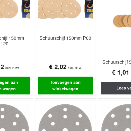
chijf 150mm
Schuurschijf 150mm P60
P120
Schuurschijf
02
€
2,02
excl. BTW
excl. BTW
€
1,01
egen aan
Toevoegen aan
Lees v
elwagen
winkelwagen