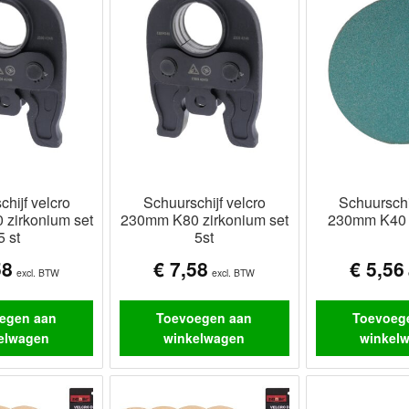
hijf velcro
Schuurschijf velcro
Schuurschi
zirkonium set
230mm K80 zirkonium set
230mm K40 
5 st
5st
58
€
7,58
€
5,56
excl. BTW
excl. BTW
egen aan
Toevoegen aan
Toevoeg
elwagen
winkelwagen
winkel