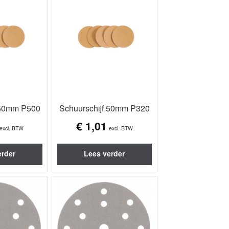
 50mm P500
Schuurschijf 50mm P320
€
1,01
excl. BTW
excl. BTW
erder
Lees verder