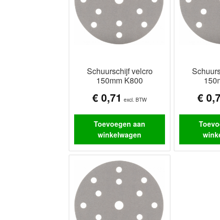
Schuurschijf velcro
Schuursc
150mm K800
150
€
0,71
€
0,
excl. BTW
Toevoegen aan
Toevo
winkelwagen
wink