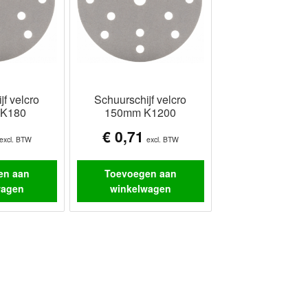
jf velcro
Schuurschijf velcro
K180
150mm K1200
€
0,71
excl. BTW
excl. BTW
en aan
Toevoegen aan
wagen
winkelwagen