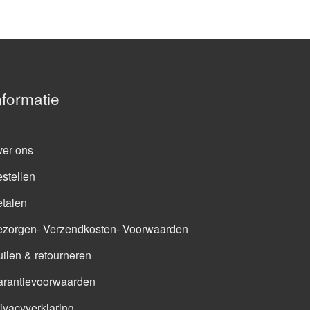
nformatie
ver ons
stellen
talen
ezorgen- Verzendkosten- Voorwaarden
ilen & retourneren
arantievoorwaarden
ivacyverklaring