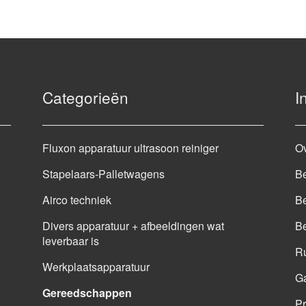
Categorieën
I
Fluxon apparatuur ultrasoon reiniger
O
Stapelaars-Palletwagens
Be
Airco techniek
Be
Divers apparatuur + afbeeldingen wat
B
leverbaar is
Ru
Werkplaatsapparatuur
G
Gereedschappen
Pr