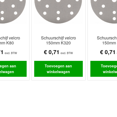
hijf velcro
Schuurschijf velcro
Schuurschi
mm K80
150mm K320
150mm 
71
€
0,71
€
0,71
excl. BTW
excl. BTW
egen aan
Toevoegen aan
Toevoeg
elwagen
winkelwagen
winkel