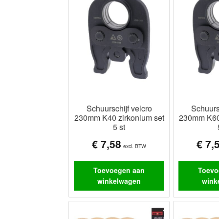
Schuurschijf velcro
Schuursc
230mm K40 zirkonium set
230mm K60 
5 st
€
7,58
€
7,
excl. BTW
Toevoegen aan
Toevo
winkelwagen
wink