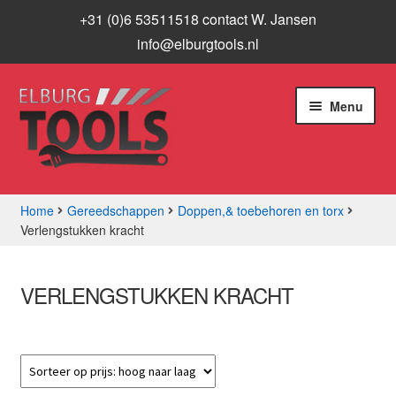
+31 (0)6 53511518 contact W. Jansen
info@elburgtools.nl
Ga
Ga
Menu
door
naar
naar
de
navigatie
inhoud
Home
Gereedschappen
Doppen,& toebehoren en torx
Verlengstukken kracht
Subme
Assortiment
uitvou
Aanbiedingen
VERLENGSTUKKEN KRACHT
Subme
Info
uitvou
Contact