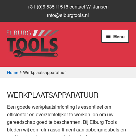
+31 (0)6 53511518 contact W. Jansen
info@elburgtools.nl
Ga
Ga
Menu
door
naar
naar
de
navigatie
inhoud
Home
Werkplaatsapparatuur
Subme
Assortiment
uitvou
WERKPLAATSAPPARATUUR
Aanbiedingen
Een goede werkplaatsinrichting is essentieel om
Subme
efficiënter en overzichtelijker te werken, en om uw
Info
uitvou
gereedschap goed te beschermen. Bij Elburg Tools
bieden wij een ruim assortiment aan opbergmeubels en
Contact