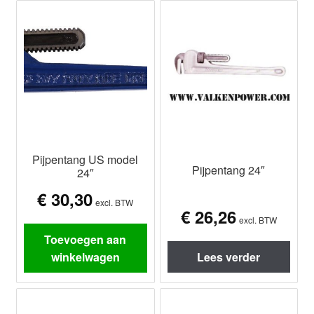
Pijpentang US model
Pijpentang 24″
24″
€
30,30
excl. BTW
€
26,26
excl. BTW
Toevoegen aan
winkelwagen
Lees verder