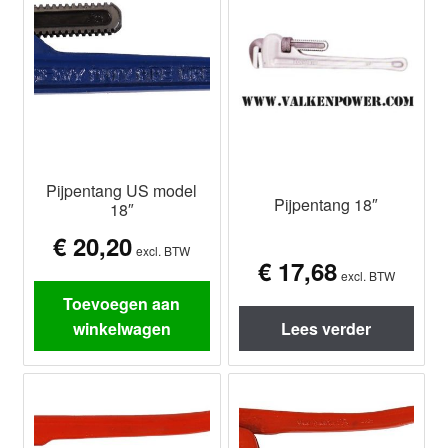
Pijpentang US model
Pijpentang 18″
18″
€
20,20
excl. BTW
€
17,68
excl. BTW
Toevoegen aan
winkelwagen
Lees verder