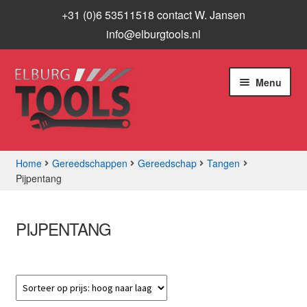
+31 (0)6 53511518 contact W. Jansen
info@elburgtools.nl
Ga
Ga
Menu
door
naar
naar
de
navigatie
inhoud
Home
Gereedschappen
Gereedschap
Tangen
Pijpentang
Subme
Assortiment
uitvou
Aanbiedingen
PIJPENTANG
Subme
Info
uitvou
Contact