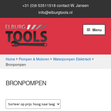
+31 (0)6 53511518 contact W. Jansen
info@elburgtools.nl
Ga
Ga
Menu
door
naar
naar
de
navigatie
inhoud
Home
Pompen & Motoren
Waterpompen Elektrisch
Bronpompen
Subme
Assortiment
uitvou
Aanbiedingen
BRONPOMPEN
Subme
Info
uitvou
Contact