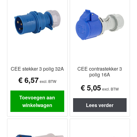
CEE stekker 3 polig 32A
CEE contrastekker 3
polig 16A
€
6,57
excl. BTW
€
5,05
excl. BTW
Toevoegen aan
winkelwagen
Lees verder