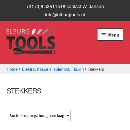
+31 (0)6 53511518 contact W. Jansen
info@elburgtools.nl
Ga
Ga
Menu
door
naar
naar
de
navigatie
inhoud
Home
Elektra, haspels, solenoid, Fluxon
Stekkers
Subme
Assortiment
uitvou
STEKKERS
Aanbiedingen
Subme
Info
uitvou
Contact