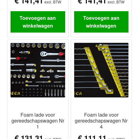
€
141,41
€
141,41
excl. BTW
excl. BTW
Toevoegen aan
Toevoegen aan
winkelwagen
winkelwagen
Foam lade voor
Foam lade voor
gereedschapswagen Nr
gereedschapswagen Nr
1
4
€
131,31
€
111,11