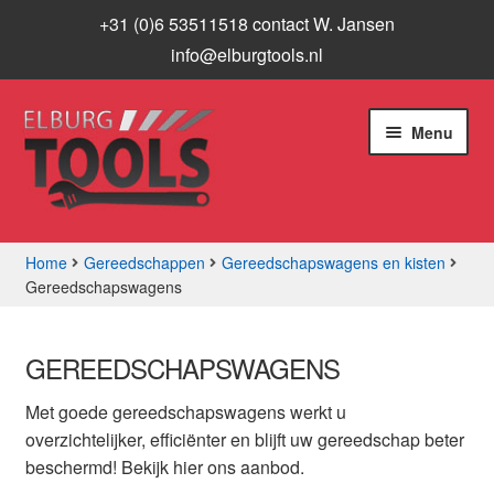
+31 (0)6 53511518 contact W. Jansen
info@elburgtools.nl
Ga
Ga
Menu
door
naar
naar
de
navigatie
inhoud
Home
Gereedschappen
Gereedschapswagens en kisten
Gereedschapswagens
Subme
Assortiment
uitvou
Aanbiedingen
GEREEDSCHAPSWAGENS
Met goede gereedschapswagens werkt u
Subme
Info
overzichtelijker, efficiënter en blijft uw gereedschap beter
uitvou
beschermd! Bekijk hier ons aanbod.
Contact