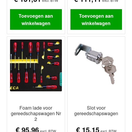
excl. BTW
excl. BTW
Toevoegen aan
Toevoegen aan
winkelwagen
winkelwagen
Foam lade voor
Slot voor
gereedschapswagen Nr
gereedschapswagen
2
€
95,96
€
15,15
excl. BTW
excl. BTW