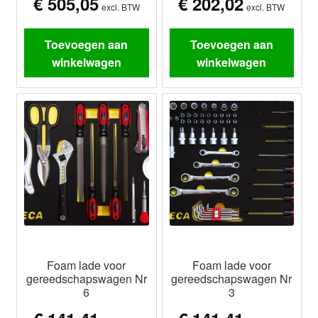
€
505,05
€
202,02
excl. BTW
excl. BTW
Toevoegen aan
Toevoegen aan
winkelwagen
winkelwagen
Foam lade voor
Foam lade voor
gereedschapswagen Nr
gereedschapswagen Nr
6
3