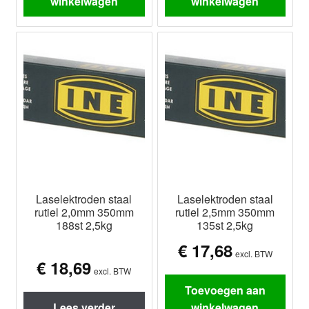
winkelwagen
winkelwagen
Laselektroden staal
Laselektroden staal
rutiel 2,0mm 350mm
rutiel 2,5mm 350mm
188st 2,5kg
135st 2,5kg
€
17,68
excl. BTW
€
18,69
excl. BTW
Toevoegen aan
Lees verder
winkelwagen