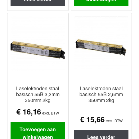
Laselektroden staal
Laselektroden staal
basisch 55B 3,2mm
basisch 55B 2,5mm
350mm 2kg
350mm 2kg
€
16,16
excl. BTW
€
15,66
excl. BTW
Toevoegen aan
winkelwagen
Lees verder