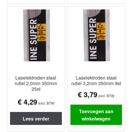
Laselektroden staal
Laselektroden staal
rutiel 2,0mm 350mm
rutiel 3,2mm 350mm 9st
25st
€
3,79
excl. BTW
€
4,29
excl. BTW
Toevoegen aan
Lees verder
winkelwagen