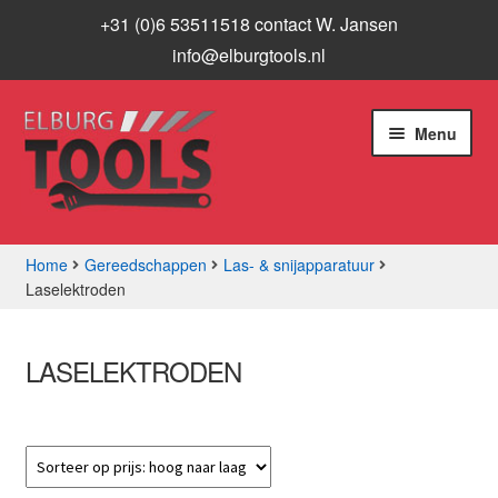
+31 (0)6 53511518 contact W. Jansen
info@elburgtools.nl
Ga
Ga
Menu
door
naar
naar
de
navigatie
inhoud
Home
Gereedschappen
Las- & snijapparatuur
Laselektroden
Subme
Assortiment
uitvou
Aanbiedingen
LASELEKTRODEN
Subme
Info
uitvou
Contact