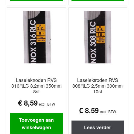
Laselektroden RVS
Laselektroden RVS
316RLC 3,2mm 350mm
308RLC 2,5mm 300mm
8st
10st
€
8,59
excl. BTW
€
8,59
excl. BTW
Toevoegen aan
winkelwagen
Lees verder