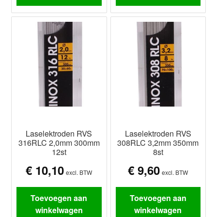
Laselektroden RVS
Laselektroden RVS
316RLC 2,0mm 300mm
308RLC 3,2mm 350mm
12st
8st
€
10,10
€
9,60
excl. BTW
excl. BTW
Toevoegen aan
Toevoegen aan
winkelwagen
winkelwagen