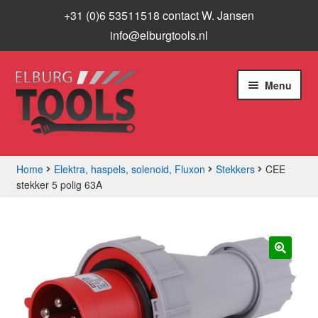
+31 (0)6 53511518 contact W. Jansen
info@elburgtools.nl
Ga
Ga
Menu
door
naar
naar
de
navigatie
inhoud
Home
Elektra, haspels, solenoid, Fluxon
Stekkers
CEE
stekker 5 polig 63A
Subme
Assortiment
uitvou
Aanbiedingen
Subme
🔍
Info
uitvou
Contact