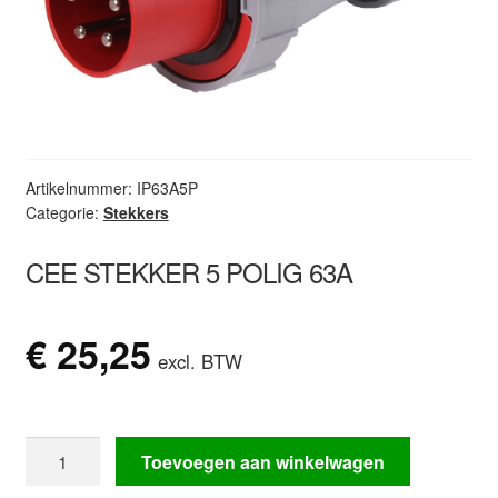
Artikelnummer:
IP63A5P
Categorie:
Stekkers
CEE STEKKER 5 POLIG 63A
€
25,25
excl. BTW
CEE
Toevoegen aan winkelwagen
stekker