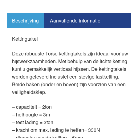
a
wi
a
u
nt
h
m
el
c
tt
st
e
er
at
ail
e
e
er
o
sk
e
s
n
Beschrijving
Aanvullende informatie
b
d
y
st
A
o
o
p
Kettingtakel
o
n
p
Deze robuuste Torso kettingtakels zijn ideaal voor uw
k
hijswerkzaamheden. Met behulp van de lichte ketting
kunt u gemakkelijk verticaal hijssen. De kettingtakels
worden geleverd inclusief een stevige lastketting.
Beide haken (onder en boven) zijn voorzien van een
veiligheidsklep.
– capaciteit = 2ton
– hefhoogte = 3m
– test lading = 3ton
– kracht om max. lading te heffen= 330N
– diameter van de ketting = 6mm