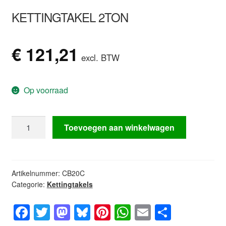
KETTINGTAKEL 2TON
€
121,21
excl. BTW
Op voorraad
Kettingtakel
Toevoegen aan winkelwagen
2ton
aantal
Artikelnummer:
CB20C
Categorie:
Kettingtakels
F
T
M
Bl
Pi
W
E
D