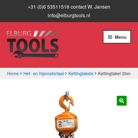
+31 (0)6 53511518 contact W. Jansen
info@elburgtools.nl
Ga
Ga
Menu
door
naar
naar
de
navigatie
inhoud
Home
Hef- en hijsmateriaal
Kettingtakels
Kettingtakel 2ton
Subme
Assortiment
uitvou
Aanbiedingen
🔍
Subme
Info
uitvou
Contact