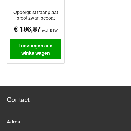
Opbergkist traanplaat
groot zwart gecoat
€
186,87
excl. BTW
Toevoegen aan
winkelwagen
Contact
Adres