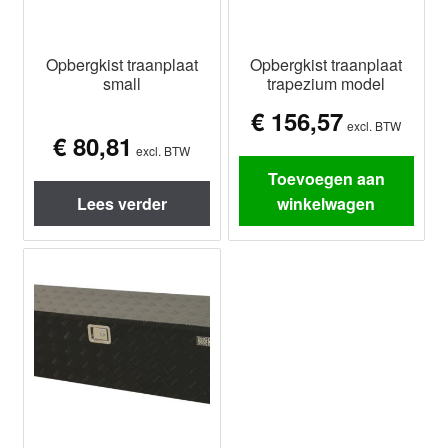
Opbergkist traanplaat
Opbergkist traanplaat
small
trapezium model
€
156,57
excl. BTW
€
80,81
excl. BTW
Toevoegen aan
Lees verder
winkelwagen