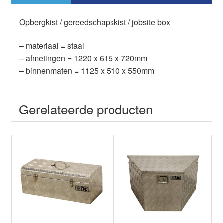
b
d
y
st
A
o
o
p
Opbergkist / gereedschapskist / jobsite box
o
n
p
– materiaal = staal
k
– afmetingen = 1220 x 615 x 720mm
– binnenmaten = 1125 x 510 x 550mm
Gerelateerde producten