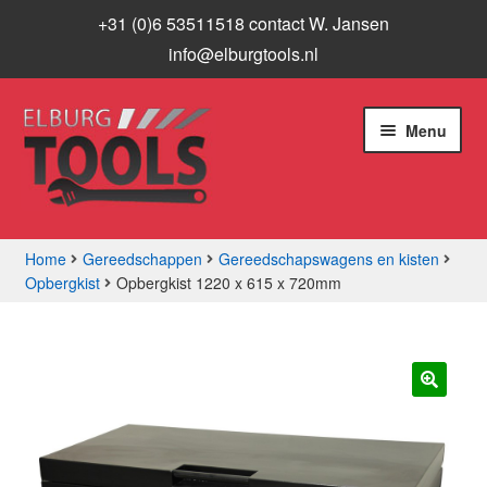
+31 (0)6 53511518 contact W. Jansen
info@elburgtools.nl
Ga
Ga
Menu
door
naar
naar
de
navigatie
inhoud
Home
Gereedschappen
Gereedschapswagens en kisten
Opbergkist
Opbergkist 1220 x 615 x 720mm
Subme
Assortiment
uitvou
Aanbiedingen
Subme
🔍
Info
uitvou
Contact