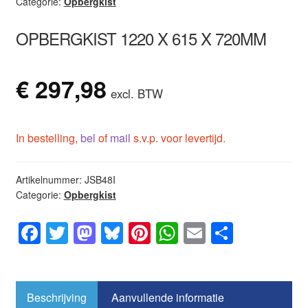
Categorie:
Opbergkist
OPBERGKIST 1220 X 615 X 720MM
€
297,98
excl. BTW
In bestelling,
bel
of
mail
s.v.p. voor levertijd.
Artikelnummer:
JSB48I
Categorie:
Opbergkist
F
T
M
Bl
Pi
W
E
D
a
wi
a
u
nt
h
m
el
c
tt
st
e
er
at
ail
e
e
er
o
sk
e
s
n
Beschrijving
Aanvullende informatie