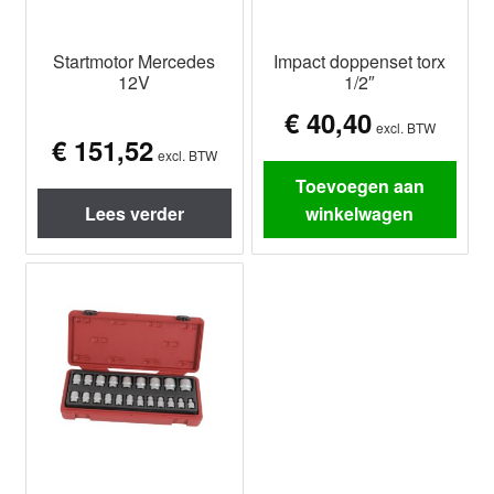
Startmotor Mercedes
Impact doppenset torx
12V
1/2″
€
40,40
excl. BTW
€
151,52
excl. BTW
Toevoegen aan
Lees verder
winkelwagen