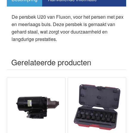
b
d
y
st
A
o
o
p
De persbek U20 van Fluxon, voor het persen met pex
en meerlaags buis. Deze persbek is gemaakt van
o
n
p
gehard staal, wat zorgt voor duurzaamheid en
k
langdurige prestaties.
Gerelateerde producten