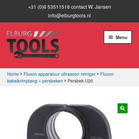
+31 (0)6 53511518 contact W. Jansen
info@elburgtools.nl
Ga
Ga
Menu
door
naar
naar
de
navigatie
inhoud
Home
Fluxon apparatuur ultrasoon reiniger
Fluxon
kabelkrimptang + persbeken
Persbek U20
Subme
Assortiment
uitvou
Aanbiedingen
Subme
🔍
Info
uitvou
Contact