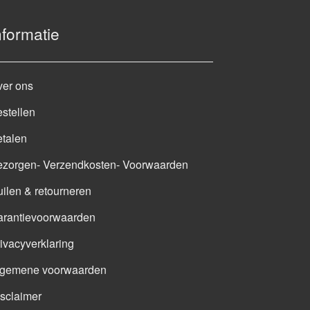
nformatie
ver ons
stellen
talen
ezorgen- Verzendkosten- Voorwaarden
ilen & retourneren
arantievoorwaarden
ivacyverklaring
lgemene voorwaarden
sclaimer