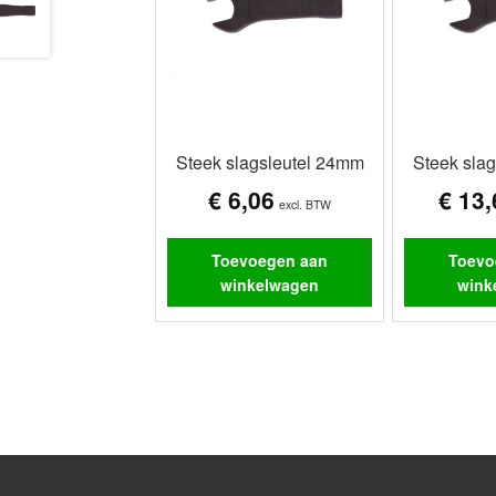
Steek slagsleutel 24mm
Steek sla
€
6,06
€
13,
excl. BTW
Toevoegen aan
Toevo
winkelwagen
wink