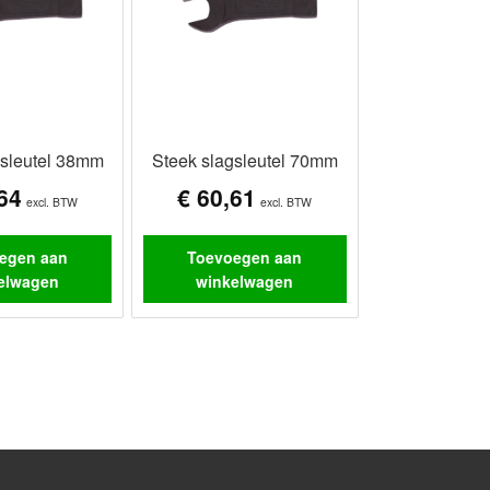
gsleutel 38mm
Steek slagsleutel 70mm
64
€
60,61
excl. BTW
excl. BTW
egen aan
Toevoegen aan
elwagen
winkelwagen