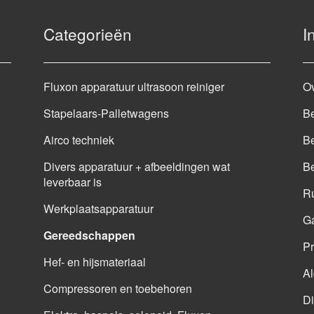
Categorieën
I
Fluxon apparatuur ultrasoon reiniger
O
Stapelaars-Palletwagens
Be
Airco techniek
Be
Divers apparatuur + afbeeldingen wat
B
leverbaar is
Ru
Werkplaatsapparatuur
G
Gereedschappen
Pr
Hef- en hijsmateriaal
A
Compressoren en toebehoren
Di