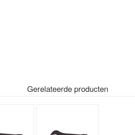
o
n
p
k
Gerelateerde producten