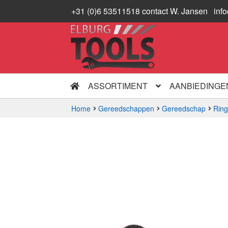
+31 (0)6 53511518 contact W. Jansen
inf
Ga
Ga
door
naar
naar
de
navigatie
inhoud
ASSORTIMENT
AANBIEDINGE
Home
Gereedschappen
Gereedschap
Ring