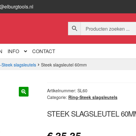
o@elburgtools.nl
N
INFO
CONTACT
-Steek slagsleutels
Steek slagsleutel 60mm
Artikelnummer:
SL60
Categorie:
Ring-Steek slagsleutels
🔍
STEEK SLAGSLEUTEL 60M
€
35,35