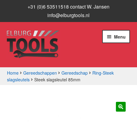
+31 (0)6 53511518 contact W. Jansen
info@elburgtools.nl
Ga
Ga
Menu
door
naar
naar
de
navigatie
inhoud
Home
Gereedschappen
Gereedschap
Ring-Steek
slagsleutels
Steek slagsleutel 85mm
Subme
Assortiment
uitvou
Aanbiedingen
Subme
🔍
Info
uitvou
Contact