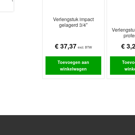
Verlengstuk impact
gelagerd 3/4″
Verlengst
profe
€
37,37
€
3,
excl. BTW
Toevoegen aan
Toevo
winkelwagen
wink