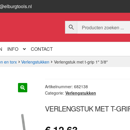
o@elburgtools.nl
N
INFO
CONTACT
n en torx
Verlengstukken
Verlengstuk met t-grip 1″ 3/8″
Artikelnummer:
682138
Categorie:
Verlengstukken
🔍
VERLENGSTUK MET T-GRIP 
€
12,63