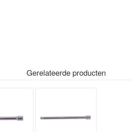
o
n
p
k
Gerelateerde producten