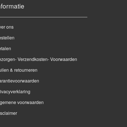
nformatie
ver ons
stellen
talen
ezorgen- Verzendkosten- Voorwaarden
ilen & retourneren
arantievoorwaarden
ivacyverklaring
lgemene voorwaarden
sclaimer