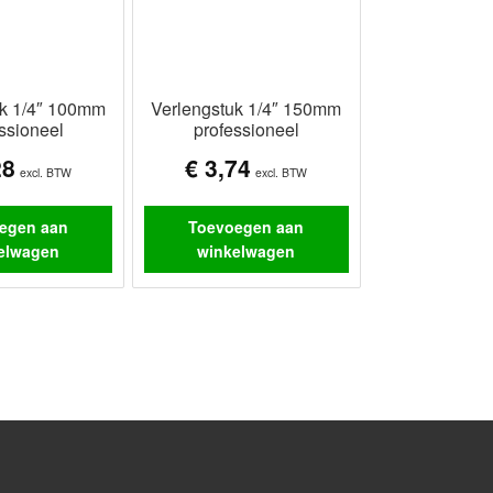
uk 1/4″ 100mm
Verlengstuk 1/4″ 150mm
ssioneel
professioneel
28
€
3,74
excl. BTW
excl. BTW
egen aan
Toevoegen aan
elwagen
winkelwagen