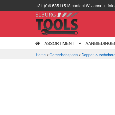
+31 (0)6 53511518 contact W. Jansen
inf
Ga
Ga
door
naar
naar
de
navigatie
inhoud
ASSORTIMENT
AANBIEDINGE
Home
Gereedschappen
Doppen,& toebehore