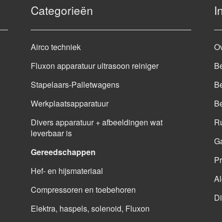
Categorieën
I
Airco techniek
O
Fluxon apparatuur ultrasoon reiniger
Be
Stapelaars-Palletwagens
Be
Werkplaatsapparatuur
B
Divers apparatuur + afbeeldingen wat
Ru
leverbaar is
G
Gereedschappen
Pr
Hef- en hijsmateriaal
A
Compressoren en toebehoren
Di
Elektra, haspels, solenoid, Fluxon