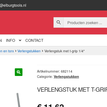
o@elburgtools.nl
N
INFO
CONTACT
n en torx
Verlengstukken
Verlengstuk met t-grip 1/4″
Artikelnummer:
682114
Categorie:
Verlengstukken
🔍
VERLENGSTUK MET T-GRIP 
€
11,62