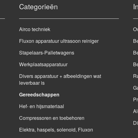
Categorieën
I
Airco techniek
O
Fluxon apparatuur ultrasoon reiniger
Be
Stapelaars-Palletwagens
Be
Werkplaatsapparatuur
B
Divers apparatuur + afbeeldingen wat
Ru
leverbaar is
G
Gereedschappen
Pr
Hef- en hijsmateriaal
A
Compressoren en toebehoren
Di
Elektra, haspels, solenoid, Fluxon