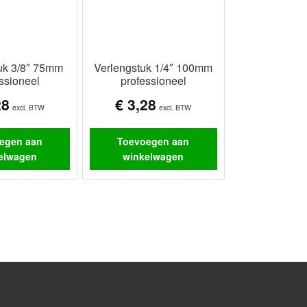
uk 3/8″ 75mm
Verlengstuk 1/4″ 100mm
ssioneel
professioneel
28
€
3,28
excl. BTW
excl. BTW
egen aan
Toevoegen aan
elwagen
winkelwagen