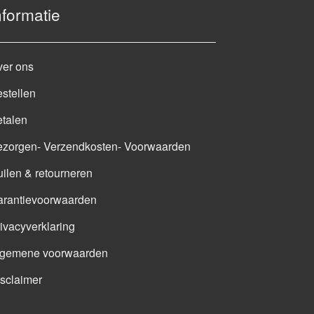
nformatie
ver ons
stellen
talen
ezorgen- Verzendkosten- Voorwaarden
ilen & retourneren
arantievoorwaarden
ivacyverklaring
lgemene voorwaarden
sclaimer