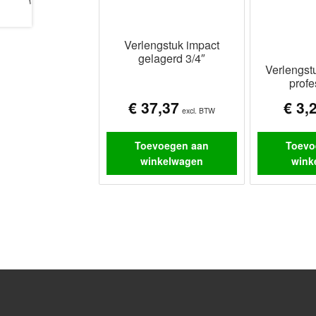
Verlengstuk impact
gelagerd 3/4″
Verlengst
profe
€
37,37
€
3,
excl. BTW
Toevoegen aan
Toevo
winkelwagen
wink