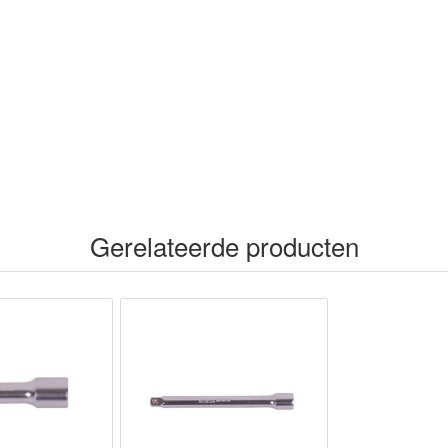
o
n
p
k
Gerelateerde producten