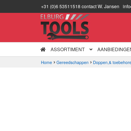
+31 (0)6 53511518 contact W. Jansen
inf
Ga
Ga
door
naar
naar
de
navigatie
inhoud
ASSORTIMENT
AANBIEDINGE
Home
Gereedschappen
Doppen,& toebehore